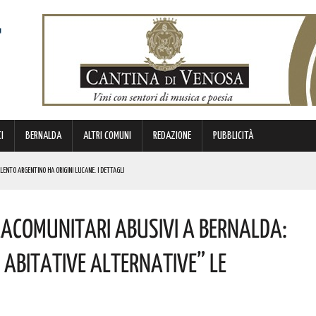
I
BERNALDA
ALTRI COMUNI
REDAZIONE
PUBBLICITÀ
ENTO ARGENTINO HA ORIGINI LUCANE. I DETTAGLI
acomunitari Abusivi A Bernalda:
BIANCA”. ECCO IL PROGRAMMA
TIMANA
 Abitative Alternative” Le
I AUMENTI PIÙ MARCATI. ECCO I DATI DELL’UFFICIO STUDI CGIA