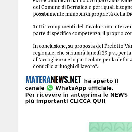
extracomunitari hanno occupato abusivament
del Comune di Bernalda e per i quali bisogner
possibilmente immobili di proprietà della Dio
Tutti i componenti del Tavolo sono interve
parte di specifica competenza, il proprio co
In conclusione, su proposta del Prefetto Var
regionale, che si riunirà lunedì 29 p.v., per la 
all’accoglienza e in particolare per la defini
domicilio ai luoghi di lavoro”.