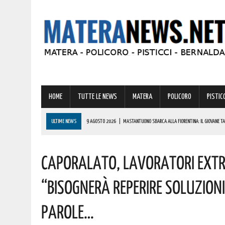
HOME
TUTTE LE NEWS
MATERA
POLICORO
PISTICC
ULTIME NEWS
9 AGOSTO 2026
|
MASTANTUONO SBARCA ALLA FIORENTINA: IL GIOVANE TAL
9 AGOSTO 2026
|
IL MATERANO FA I CONTI CON GRAVI INCENDI. ECCO LA ZONA PIÙ COLPITA
Caporalato, Lavoratori Extr
9 AGOSTO 2026
|
IL BORGO DI IRSINA PRONTO AD ANIMARSI PER UNA STRAORDINARIA “NOTTE 
9 AGOSTO 2026
|
A MATERA ANCORA CALDO E AFA! ECCO LE PREVISIONI PER LA PROSSIMA SET
“Bisognerà Reperire Soluzioni
9 AGOSTO 2026
|
CARO CARBURANTE, TRA LE REGIONI ITALIANE IN BASILICATA SI REGISTRANO GL
Parole…