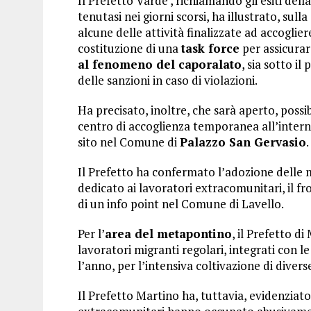
Il Prefetto Vardè , richiamando gli esiti de
tenutasi nei giorni scorsi, ha illustrato, sul
alcune delle attività finalizzate ad accoglier
costituzione di una
task force
per assicurar
al fenomeno del caporalato
, sia sotto il
delle sanzioni in caso di violazioni.
Ha precisato, inoltre, che sarà aperto, poss
centro di accoglienza temporanea all’interno
sito nel Comune di
Palazzo San Gervasio
.
Il Prefetto ha confermato l’adozione delle m
dedicato ai lavoratori extracomunitari, il f
di un info point nel Comune di Lavello.
Per l’
area del metapontino
, il Prefetto d
lavoratori migranti regolari, integrati con l
l’anno, per l’intensiva coltivazione di divers
Il Prefetto Martino ha, tuttavia, evidenziat