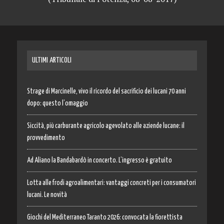
ULTIMI ARTICOLI
Strage di Marcinelle, vivo il ricordo del sacrificio dei lucani 70 anni
dopo: questo l’omaggio
Siccità, più carburante agricolo agevolato alle aziende lucane: il
provvedimento
Ad Aliano la Bandabardò in concerto. L’ingresso è gratuito
Lotta alle frodi agroalimentari: vantaggi concreti per i consumatori
lucani. Le novità
Giochi del Mediterraneo Taranto 2026: convocata la fiorettista