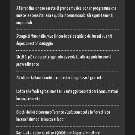
A Ferrandina cinque serate di grande musica, con un programma che
unisce la scena italiana a quella internazionale. Gli appuntamenti
imperdibili
Strage di Marcinelle, vivo il ricordo del sacrificio dei lucani 70 anni
dopo: questo l’omaggio
Siccità, più carburante agricolo agevolato alle aziende lucane: il
provvedimento
Ad Aliano la Bandabardò in concerto. L’ingresso è gratuito
Lotta alle frodi agroalimentari: vantaggi concreti per i consumatori
lucani. Le novità
Giochi del Mediterraneo Taranto 2026: convocata la fiorettista
lucana Palumbo. In bocca al lupo!
Basilicata: colpo da oltre 19000 Euro! Auguri al vincitore