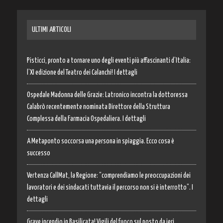
ULTIMI ARTICOLI
Pisticci, pronto a tornare uno degli eventi più affascinanti d’Italia:
l’XI edizione del Teatro dei Calanchi! I dettagli
Ospedale Madonna delle Grazie: Latronico incontra la dottoressa
Calabrò recentemente nominata Direttore della Struttura
Complessa della Farmacia Ospedaliera. I dettagli
A Metaponto soccorsa una persona in spiaggia. Ecco cosa è
successo
Vertenza CallMat, la Regione: “comprendiamo le preoccupazioni dei
lavoratori e dei sindacati tuttavia il percorso non si è interrotto”. I
dettagli
Grave incendio in Basilicata! Vigili del fuoco sul posto da ieri