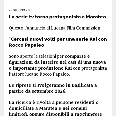
25 GIUGNO 2026
𝗟𝗮 𝘀𝗲𝗿𝗶𝗲 𝘁𝘃 𝘁𝗼𝗿𝗻𝗮 𝗽𝗿𝗼𝘁𝗮𝗴𝗼𝗻𝗶𝘀𝘁𝗮 𝗮 𝗠𝗮𝗿𝗮𝘁𝗲𝗮.
Questo l’annuncio di Lucana Film Commission:
“
C
𝗲𝗿𝗰𝗮𝘀𝗶 𝗻𝘂𝗼𝘃𝗶 𝘃𝗼𝗹𝘁𝗶 𝗽𝗲𝗿 𝘂𝗻𝗮 𝘀𝗲𝗿𝗶𝗲 𝗥𝗮𝗶 𝗰𝗼𝗻
𝗥𝗼𝗰𝗰𝗼 𝗣𝗮𝗽𝗮𝗹𝗲𝗼
Sono aperte le selezioni per
comparse e
figurazioni da inserire nel cast di una nuova
e importante produzione Rai
con protagonista
l’attore lucano Rocco Papaleo.
Le riprese si svolgeranno in Basilicata a
partire da settembre 2026.
La ricerca è rivolta a persone residenti o
domiciliate a Maratea e nei comuni
limitrofi, oppure disponibili a raggiungere