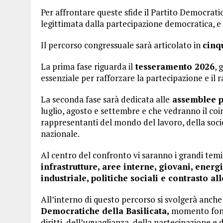
Per affrontare queste sfide il Partito Democrati
legittimata dalla partecipazione democratica, e c
Il percorso congressuale sarà articolato in
cinq
La prima fase riguarda il
tesseramento 2026
, 
essenziale per rafforzare la partecipazione e il r
La seconda fase sarà dedicata alle
assemblee 
luglio, agosto e settembre e che vedranno il coin
rappresentanti del mondo del lavoro, della soci
nazionale.
Al centro del confronto vi saranno i grandi temi
infrastrutture, aree interne, giovani, energ
industriale, politiche sociali e contrasto a
All’interno di questo percorso si svolgerà anche
Democratiche della Basilicata,
momento fonda
diritti, dell’uguaglianza, della partecipazione e