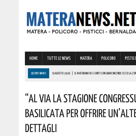
HOME
TUTTE LE NEWS
MATERA
POLICORO
PISTICC
ULTIME NEWS
9 AGOSTO 2026
|
IL MATERANO FA I CONTI CON GRAVI INCENDI. ECCO LA ZO
9 AGOSTO 2026
|
IL BORGO DI IRSINA PRONTO AD ANIMARSI PER UNA STRAORDINARIA “NOTTE 
“Al Via La Stagione Congress
9 AGOSTO 2026
|
A MATERA ANCORA CALDO E AFA! ECCO LE PREVISIONI PER LA PROSSIMA SET
9 AGOSTO 2026
|
MONDI LUCANI, PREMIATE MOLTE GRANDI PERSONALITÀ DEL MATERANO: TUTTE 
Basilicata Per Offrire Un’alt
COMPLIMENTI
Dettagli
9 AGOSTO 2026
|
MASTANTUONO SBARCA ALLA FIORENTINA: IL GIOVANE TALENTO ARGENTINO HA