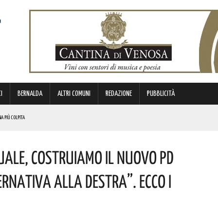
I
BERNALDA
ALTRI COMUNI
REDAZIONE
PUBBLICITÀ
NA PIÙ COLPITA
BIANCA”. ECCO IL PROGRAMMA
uale, Costruiamo Il Nuovo Pd
TIMANA
METTERANNO A DISPOSIZIONE DEL TERRITORIO ESPERIENZE E RELAZIONI MATURATE IN ITALIA E ALL’ESTERO.
ernativa Alla Destra”. Ecco I
 ORIGINI LUCANE. I DETTAGLI