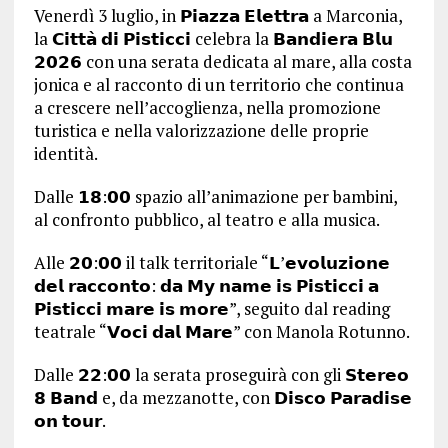
Venerdì 3 luglio, in 𝗣𝗶𝗮𝘇𝘇𝗮 𝗘𝗹𝗲𝘁𝘁𝗿𝗮 a Marconia,
la 𝗖𝗶𝘁𝘁𝗮̀ 𝗱𝗶 𝗣𝗶𝘀𝘁𝗶𝗰𝗰𝗶 celebra la 𝗕𝗮𝗻𝗱𝗶𝗲𝗿𝗮 𝗕𝗹𝘂
𝟮𝟬𝟮𝟲 con una serata dedicata al mare, alla costa
jonica e al racconto di un territorio che continua
a crescere nell’accoglienza, nella promozione
turistica e nella valorizzazione delle proprie
identità.
Dalle 𝟭𝟴:𝟬𝟬 spazio all’animazione per bambini,
al confronto pubblico, al teatro e alla musica.
Alle 𝟮𝟬:𝟬𝟬 il talk territoriale “𝗟’𝗲𝘃𝗼𝗹𝘂𝘇𝗶𝗼𝗻𝗲
𝗱𝗲𝗹 𝗿𝗮𝗰𝗰𝗼𝗻𝘁𝗼: 𝗱𝗮 𝗠𝘆 𝗻𝗮𝗺𝗲 𝗶𝘀 𝗣𝗶𝘀𝘁𝗶𝗰𝗰𝗶 𝗮
𝗣𝗶𝘀𝘁𝗶𝗰𝗰𝗶 𝗺𝗮𝗿𝗲 𝗶𝘀 𝗺𝗼𝗿𝗲”, seguito dal reading
teatrale “𝗩𝗼𝗰𝗶 𝗱𝗮𝗹 𝗠𝗮𝗿𝗲” con Manola Rotunno.
Dalle 𝟮𝟮:𝟬𝟬 la serata proseguirà con gli 𝗦𝘁𝗲𝗿𝗲𝗼
𝟴 𝗕𝗮𝗻𝗱 e, da mezzanotte, con 𝗗𝗶𝘀𝗰𝗼 𝗣𝗮𝗿𝗮𝗱𝗶𝘀𝗲
𝗼𝗻 𝘁𝗼𝘂𝗿.