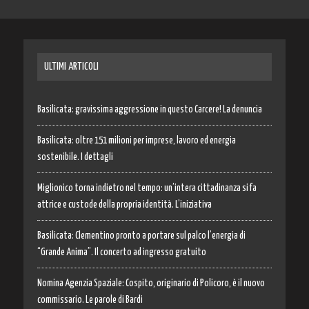
ULTIMI ARTICOLI
Basilicata: gravissima aggressione in questo Carcere! La denuncia
Basilicata: oltre 151 milioni per imprese, lavoro ed energia
sostenibile. I dettagli
Miglionico torna indietro nel tempo: un’intera cittadinanza si fa
attrice e custode della propria identità. L’iniziativa
Basilicata: Clementino pronto a portare sul palco l’energia di
“Grande Anima”. Il concerto ad ingresso gratuito
Nomina Agenzia Spaziale: Cospito, originario di Policoro, è il nuovo
commissario. Le parole di Bardi