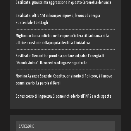
Basilicata: gravissima aggressione in questo Carcere! La denuncia
Basilicata: oltre 151 milioni per imprese, lavoro ed energia
sostenibile. I dettagli
Miglionico torna indietro nel tempo: un’intera cittadinanza si fa
attrice e custode della propria identità. L’iniziativa
Basilicata: Clementino pronto a portare sul palco l’energia di
“Grande Anima”. Il concerto ad ingresso gratuito
Nomina Agenzia Spaziale: Cospito, originario di Policoro, è il nuovo
commissario. Le parole di Bardi
Bonus corso di lingue 2026, come richiederlo all’INPS e a chi spetta
CATEGORIE