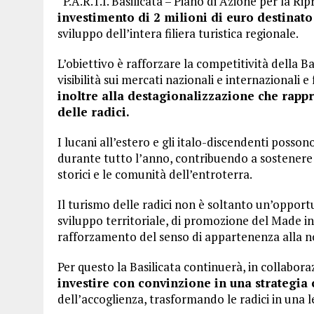
“P.A.R.T.I. Basilicata – Piano di Azione per la Ri
investimento di 2 milioni di euro destinat
sviluppo dell’intera filiera turistica regionale.
L’obiettivo è rafforzare la competitività della Ba
visibilità sui mercati nazionali e internazionali e
inoltre alla destagionalizzazione che rapp
delle radici.
I lucani all’estero e gli italo-discendenti posso
durante tutto l’anno, contribuendo a sostenere l’
storici e le comunità dell’entroterra.
Il turismo delle radici non è soltanto un’opportu
sviluppo territoriale, di promozione del Made in I
rafforzamento del senso di appartenenza alla n
Per questo la Basilicata continuerà, in collaboraz
investire con convinzione in una strategia 
dell’accoglienza, trasformando le radici in una l