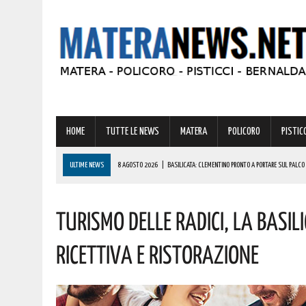
HOME
TUTTE LE NEWS
MATERA
POLICORO
PISTICC
ULTIME NEWS
8 AGOSTO 2026
|
BASILICATA: CLEMENTINO PRONTO A PORTARE SUL PALCO 
8 AGOSTO 2026
|
NOMINA AGENZIA SPAZIALE: COSPITO, ORIGINARIO DI POLICORO, È IL NUOVO C
Turismo Delle Radici, La Basil
8 AGOSTO 2026
|
BONUS CORSO DI LINGUE 2026, COME RICHIEDERLO ALL’INPS E A CHI SPETTA
8 AGOSTO 2026
|
MONTESCAGLIOSO: IL MERCATO SI FA DI SERA! ECCO ORARI E VIE INTERESSAT
Ricettiva E Ristorazione
8 AGOSTO 2026
|
MIGLIONICO TORNA INDIETRO NEL TEMPO: UN’INTERA CITTADINANZA SI FA ATTR