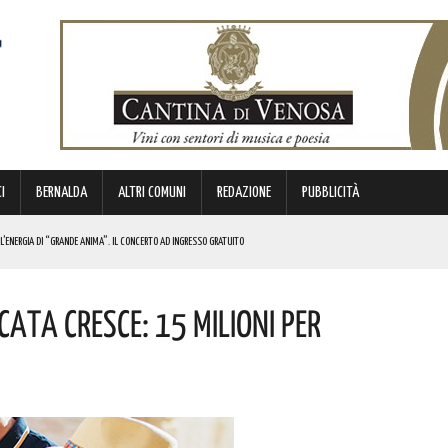
I
BERNALDA
ALTRI COMUNI
REDAZIONE
PUBBLICITÀ
L’ENERGIA DI “GRANDE ANIMA”. IL CONCERTO AD INGRESSO GRATUITO
OMMISSARIO. LE PAROLE DI BARDI
icata Cresce: 15 Milioni Per
E
ICE E CUSTODE DELLA PROPRIA IDENTITÀ. L’INIZIATIVA