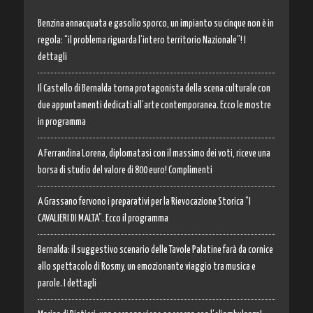
Benzina annacquata e gasolio sporco, un impianto su cinque non è in
regola: “il problema riguarda l’intero territorio Nazionale”! I
dettagli
Il Castello di Bernalda torna protagonista della scena culturale con
due appuntamenti dedicati all’arte contemporanea. Ecco le mostre
in programma
A Ferrandina Lorena, diplomatasi con il massimo dei voti, riceve una
borsa di studio del valore di 800 euro! Complimenti
A Grassano fervono i preparativi per la Rievocazione Storica “I
CAVALIERI DI MALTA”. Ecco il programma
Bernalda: il suggestivo scenario delle Tavole Palatine farà da cornice
allo spettacolo di Rosmy, un emozionante viaggio tra musica e
parole. I dettagli