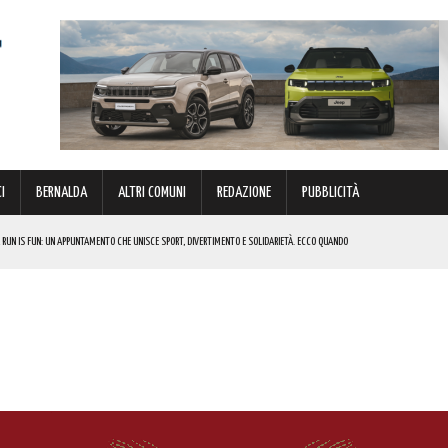
I
BERNALDA
ALTRI COMUNI
REDAZIONE
PUBBLICITÀ
 RUN IS FUN: UN APPUNTAMENTO CHE UNISCE SPORT, DIVERTIMENTO E SOLIDARIETÀ. ECCO QUANDO
DI SOSTEGNO AGLI INVESTIMENTI. I DETTAGLI
FARÀ DA PROTAGONISTA. I DETTAGLI
RALI! ECCO LE DATE
 URBANO E LA SICUREZZA. QUESTI GLI INTERVENTI IN CORSO