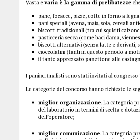
Vasta e
varia è la gamma di prelibatezze
che
pane, focacce, pizze, cotte in forno a legna
pani speciali (avena, mais, soia, cereali anti
biscotti tradizionali (tra cui squisiti calzon
pasticceria secca (come baci dama, viennesi
biscotti alternativi (senza latte e derivati,
cioccolatini (tanti in questo periodo a mot
il tanto apprezzato panettone alle castagn
I paniﬁci ﬁnalisti sono stati invitati al congres
Le categorie del concorso hanno richiesto le seg
miglior organizzazione
. La categoria pr
del laboratorio in termini di scelta e dotaz
dell’operatore;
miglior comunicazione
. La categoria pr