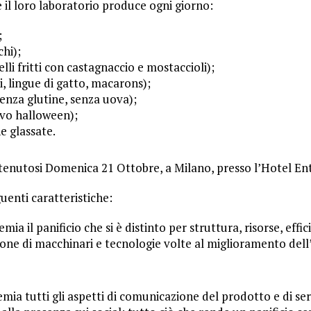
 il loro laboratorio produce ogni giorno:
;
chi);
celli fritti con castagnaccio e mostaccioli);
, lingue di gatto, macarons);
 senza glutine, senza uova);
ivo halloween);
e glassate.
so tenutosi Domenica 21 Ottobre, a Milano, presso l’Hotel En
uenti caratteristiche:
emia il panificio che si è distinto per struttura, risorse, eff
ione di macchinari e tecnologie volte al miglioramento dell’e
emia tutti gli aspetti di comunicazione del prodotto e di se