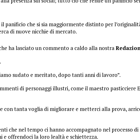
ivi, alla presenza sui social; tutto ciò che rende un panifici
 il panificio che si sia maggiormente distinto per l’originali
erca di nuove nicchie di mercato.
he ha lasciato un commento a caldo alla nostra
Redazio
.
amo sudato e meritato, dopo tanti anni di lavoro”.
nti di personaggi illustri, come il maestro pasticciere E
on tanta voglia di migliorare e metterci alla prova, arricch
ienti che nel tempo ci hanno accompagnato nel processo di c
e offrendoci la loro lealtà e schiettezza.