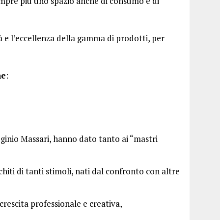
o sempre più uno spazio anche di consumo e di
tà e l’eccellenza della gamma di prodotti, per
ne
:
ginio Massari, hanno dato tanto ai “mastri
iti di tanti stimoli, nati dal confronto con altre
rescita professionale e creativa,