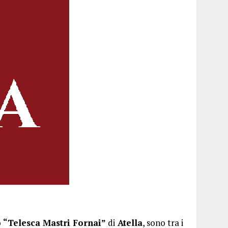
o
“Telesca Mastri Fornai”
di
Atella
, sono tra i