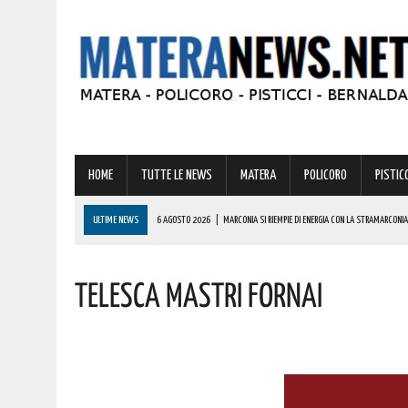
HOME
TUTTE LE NEWS
MATERA
POLICORO
PISTICC
ULTIME NEWS
6 AGOSTO 2026
|
MARCONIA SI RIEMPIE DI ENERGIA CON LA STRAMARCONIA
6 AGOSTO 2026
|
BASILICATA: PER LE IMPRESE VIVAISTICHE FORESTALI UN NUOVO STRUMENTO 
Telesca Mastri Fornai
6 AGOSTO 2026
|
TORNA IL ‘METAPONTO BEACH FESTIVAL’ E COME SEMPRE LA MUSICA REGGAE 
6 AGOSTO 2026
|
VALSINNI CELEBRA LA POETESSA ISABELLA MORRA CON DUE SPETTACOLI TEAT
6 AGOSTO 2026
|
A FERRANDINA NUOVE ROTONDE E SPARTITRAFFICO PER MIGLIORARE IL DECORO