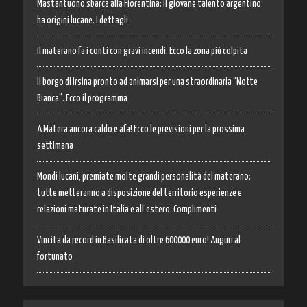
Mastantuono sbarca alla Fiorentina: il giovane talento argentino
ha origini lucane. I dettagli
Il materano fa i conti con gravi incendi. Ecco la zona più colpita
Il borgo di Irsina pronto ad animarsi per una straordinaria “Notte
Bianca”. Ecco il programma
A Matera ancora caldo e afa! Ecco le previsioni per la prossima
settimana
Mondi lucani, premiate molte grandi personalità del materano:
tutte metteranno a disposizione del territorio esperienze e
relazioni maturate in Italia e all’estero. Complimenti
Vincita da record in Basilicata di oltre 600000 euro! Auguri al
fortunato