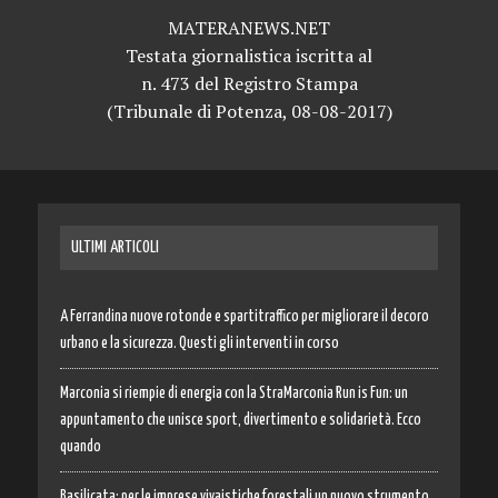
MATERANEWS.NET
Testata giornalistica iscritta al
n. 473 del Registro Stampa
(Tribunale di Potenza, 08-08-2017)
ULTIMI ARTICOLI
A Ferrandina nuove rotonde e spartitraffico per migliorare il decoro
urbano e la sicurezza. Questi gli interventi in corso
Marconia si riempie di energia con la StraMarconia Run is Fun: un
appuntamento che unisce sport, divertimento e solidarietà. Ecco
quando
Basilicata: per le imprese vivaistiche forestali un nuovo strumento