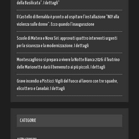
della Basilicata”. I dettagli”
Il Castello di Bernalda è pronto ad ospitare l’installazione “NO! alla
violenza sulle donne”. Ecco quando l’inaugurazione
Scuole di Matera e Nova Siri: approvati quattro interventi urgenti
per la sicurezza e la modernizzazione. I dettagli
Montescaglioso si prepara a vivere la Notte Bianca 2026: il Teatrino
delle Marionette darà il benvenuto ai più piccoli. I dettagli
Grave incendio a Pisticci: Vigili del Fuoco al lavoro con tre squadre,
elicottero e Canadair. I dettagli
CATEGORIE