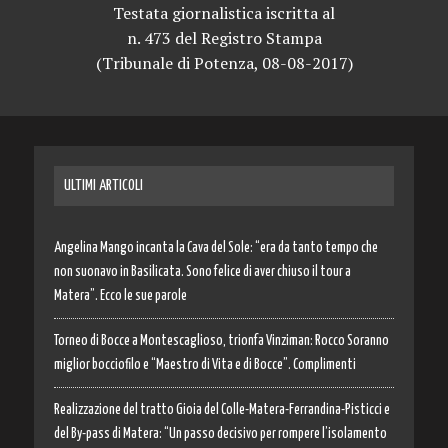
Testata giornalistica iscritta al
n. 473 del Registro Stampa
(Tribunale di Potenza, 08-08-2017)
ULTIMI ARTICOLI
Angelina Mango incanta la Cava del Sole: “era da tanto tempo che
non suonavo in Basilicata. Sono felice di aver chiuso il tour a
Matera”. Ecco le sue parole
Torneo di Bocce a Montescaglioso, trionfa Vinziman: Rocco Soranno
miglior bocciofilo e “Maestro di Vita e di Bocce”. Complimenti
Realizzazione del tratto Gioia del Colle-Matera-Ferrandina-Pisticci e
del By-pass di Matera: “Un passo decisivo per rompere l’isolamento