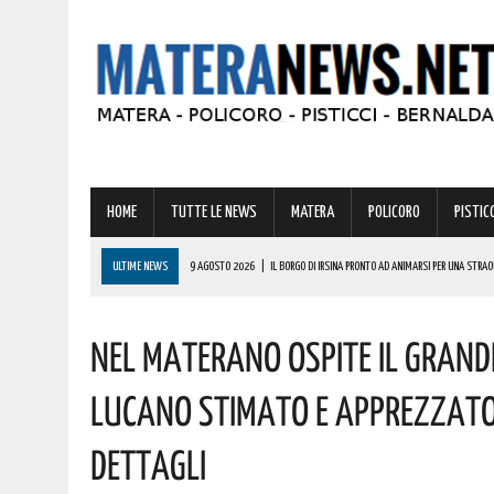
HOME
TUTTE LE NEWS
MATERA
POLICORO
PISTICC
ULTIME NEWS
9 AGOSTO 2026
|
IL BORGO DI IRSINA PRONTO AD ANIMARSI PER UNA STRA
9 AGOSTO 2026
|
A MATERA ANCORA CALDO E AFA! ECCO LE PREVISIONI PER LA PROSSIMA SET
Nel Materano Ospite Il Grand
9 AGOSTO 2026
|
MONDI LUCANI, PREMIATE MOLTE GRANDI PERSONALITÀ DEL MATERANO: TUTTE 
COMPLIMENTI
Lucano Stimato E Apprezzato 
9 AGOSTO 2026
|
VINCITA DA RECORD IN BASILICATA DI OLTRE 600000 EURO! AUGURI AL FORT
Dettagli
9 AGOSTO 2026
|
IL MATERANO FA I CONTI CON GRAVI INCENDI. ECCO LA ZONA PIÙ COLPITA