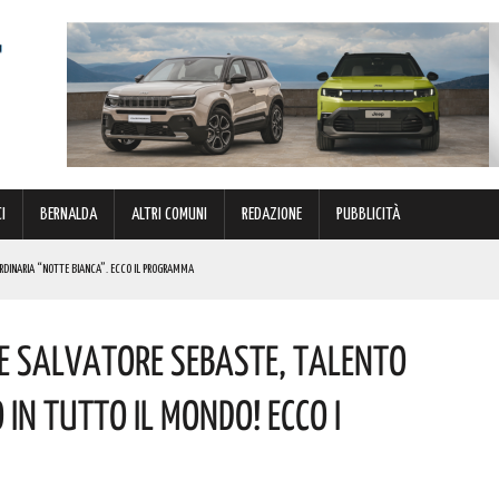
I
BERNALDA
ALTRI COMUNI
REDAZIONE
PUBBLICITÀ
ORDINARIA “NOTTE BIANCA”. ECCO IL PROGRAMMA
TIMANA
e Salvatore Sebaste, Talento
METTERANNO A DISPOSIZIONE DEL TERRITORIO ESPERIENZE E RELAZIONI MATURATE IN ITALIA E ALL’ESTERO.
In Tutto Il Mondo! Ecco I
UNATO