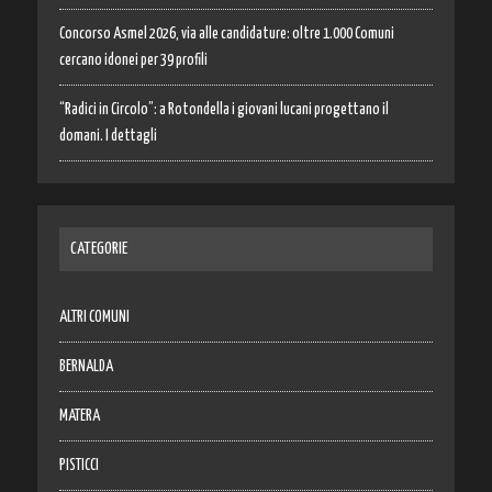
Concorso Asmel 2026, via alle candidature: oltre 1.000 Comuni
cercano idonei per 39 profili
“Radici in Circolo”: a Rotondella i giovani lucani progettano il
domani. I dettagli
CATEGORIE
ALTRI COMUNI
BERNALDA
MATERA
PISTICCI