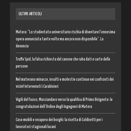
ULTIMI ARTICOLI
Matera: “Lo studentato universitario rischia di diventare l’ennesima
opera annunciata tante volte ma ancora non disponibile”. La
denuncia
Truffa Spid, la falsa richiesta del canone che ruba dati e carte delle
persone
Nel materano minacce, insulti e molestie continue nei confronti dei
vicini! Intervenuti i Carabinieri
Vigili del Fuoco, Masciandaro verso la qualifica di Primo Dirigente: le
congratulazioni dell’Ordine degli Ingegneri di Matera
Case mobili e recupero dei borghi: la ricetta di Coldiretti per i
lavoratori stagionali lucani