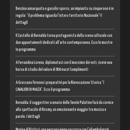
Benzina annacquata e gasolio sporco, un impianto su cinque non è in
regola: “il problema riguarda l’intero territorio Nazionale”! I
dettagli
Il Castello di Bernalda torna protagonista della scena culturale con
due appuntamenti dedicati all’arte contemporanea. Ecco le mostre
in programma
A Ferrandina Lorena, diplomatasi con il massimo dei voti, riceve una
borsa di studio del valore di 800 euro! Complimenti
A Grassano fervono i preparativi per la Rievocazione Storica “I
CAVALIERI DI MALTA”. Ecco il programma
Bernalda: il suggestivo scenario delle Tavole Palatine farà da cornice
allo spettacolo di Rosmy, un emozionante viaggio tra musica e
parole. I dettagli
Marina di Pisticci: una persona viene soccorsa con l’eliambulanza!