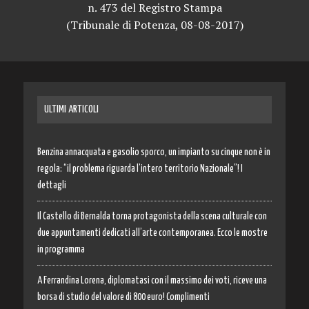
n. 473 del Registro Stampa
(Tribunale di Potenza, 08-08-2017)
ULTIMI ARTICOLI
Benzina annacquata e gasolio sporco, un impianto su cinque non è in
regola: “il problema riguarda l’intero territorio Nazionale”! I
dettagli
Il Castello di Bernalda torna protagonista della scena culturale con
due appuntamenti dedicati all’arte contemporanea. Ecco le mostre
in programma
A Ferrandina Lorena, diplomatasi con il massimo dei voti, riceve una
borsa di studio del valore di 800 euro! Complimenti