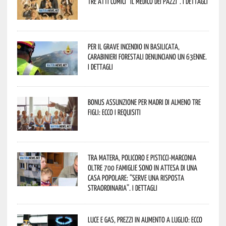
tre atti comici “Il medico dei pazzi”. I dettagli
Per il grave incendio in Basilicata,
Carabinieri forestali denunciano un 63enne.
I dettagli
Bonus assunzione per madri di almeno tre
figli: ecco i requisiti
Tra Matera, Policoro e Pisticci-Marconia
oltre 700 famiglie sono in attesa di una
casa popolare: “serve una risposta
straordinaria”. I dettagli
Luce e gas, prezzi in aumento a luglio: ecco