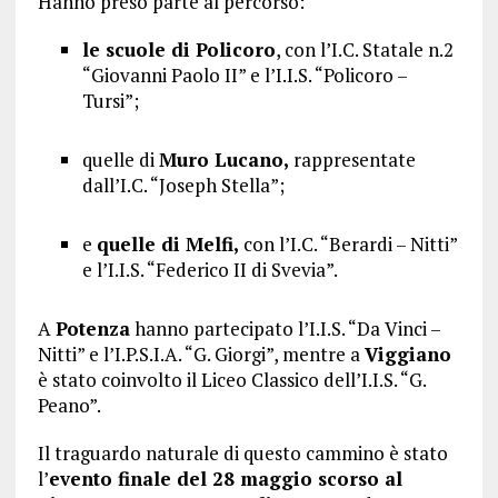
Hanno preso parte al percorso:
le scuole di Policoro
, con l’I.C. Statale n.2
“Giovanni Paolo II” e l’I.I.S. “Policoro –
Tursi”;
quelle di
Muro Lucano,
rappresentate
dall’I.C. “Joseph Stella”;
e
quelle di Melfi,
con l’I.C. “Berardi – Nitti”
e l’I.I.S. “Federico II di Svevia”.
A
Potenza
hanno partecipato l’I.I.S. “Da Vinci –
Nitti” e l’I.P.S.I.A. “G. Giorgi”, mentre a
Viggiano
è stato coinvolto il Liceo Classico dell’I.I.S. “G.
Peano”.
Il traguardo naturale di questo cammino è stato
l’
evento finale del 28 maggio scorso al