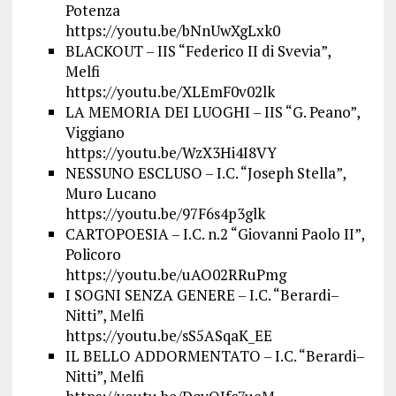
Potenza
https://youtu.be/bNnUwXgLxk0
BLACKOUT – IIS “Federico II di Svevia”,
Melfi
https://youtu.be/XLEmF0v02lk
LA MEMORIA DEI LUOGHI – IIS “G. Peano”,
Viggiano
https://youtu.be/WzX3Hi4I8VY
NESSUNO ESCLUSO – I.C. “Joseph Stella”,
Muro Lucano
https://youtu.be/97F6s4p3glk
CARTOPOESIA – I.C. n.2 “Giovanni Paolo II”,
Policoro
https://youtu.be/uAO02RRuPmg
I SOGNI SENZA GENERE – I.C. “Berardi–
Nitti”, Melfi
https://youtu.be/sS5ASqaK_EE
IL BELLO ADDORMENTATO – I.C. “Berardi–
Nitti”, Melfi