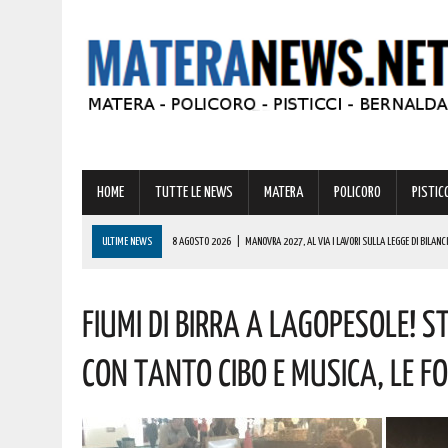
HOME
TUTTE LE NEWS
MATERA
POLICORO
PISTICC
ULTIME NEWS
8 AGOSTO 2026
|
MANOVRA 2027, AL VIA I LAVORI SULLA LEGGE DI BILANCI
8 AGOSTO 2026
|
CODICE DELLA STRADA, LE NOVITÀ ALLO STUDIO: IPOTESI PATENTE A 17 AN
FIUMI DI BIRRA A LAGOPESOLE! 
8 AGOSTO 2026
|
BASILICATA: GRAVISSIMA AGGRESSIONE IN QUESTO CARCERE! LA DENUNCIA
8 AGOSTO 2026
|
BASILICATA: OLTRE 151 MILIONI PER IMPRESE, LAVORO ED ENERGIA SOSTENIBIL
CON TANTO CIBO E MUSICA, LE F
8 AGOSTO 2026
|
TORNA IL PREMIO RABATANA 2026: TUTTO PRONTO PER LA DECIMA EDIZIONE C