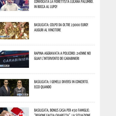
convocata la fiorettista lucana Palumbo.
In bocca al lupo!
Basilicata: colpo da oltre 19000 Euro!
Auguri al vincitore
Rapina aggravata a Policoro: 24enne nei
guai! L’intervento dei Carabinieri
Basilicata: i Gemelli DiVersi in concerto.
Ecco quando
Basilicata, Bonus casa per 450 famiglie:
“Regione faccia chiarezza”. La situazione