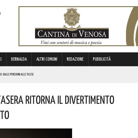
I
BERNALDA
ALTRI COMUNI
REDAZIONE
PUBBLICITÀ
O: DALLE PENSIONI ALLE TASSE
NI E SORPASSO A DESTRA IN AUTOSTRADA
STASERA RITORNA IL DIVERTIMENTO
E. I DETTAGLI
OTO
ON ECCELLENZE LUCANE E NAZIONALI SOTTO LE STELLE DI TURSI. I PREMIATI