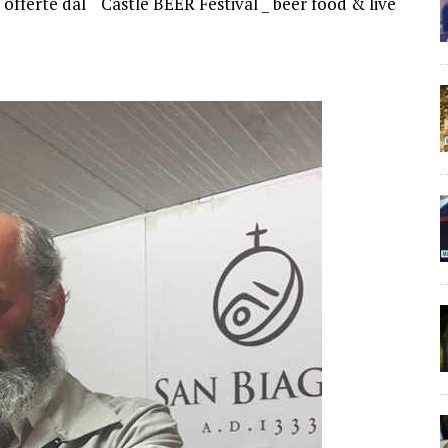
offerte dal “Castle BEER Festival _ beer food & live