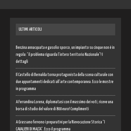
ULTIMI ARTICOLI
Benzina annacquata e gasolio sporco, un impianto su cinque non è in
regola: “il problema riguarda l’intero territorio Nazionale”! I
dettagli
Il Castello di Bernalda torna protagonista della scena culturale con
due appuntamenti dedicati all’arte contemporanea. Ecco le mostre
in programma
A Ferrandina Lorena, diplomatasi con il massimo dei voti, riceve una
borsa di studio del valore di 800 euro! Complimenti
A Grassano fervono i preparativi per la Rievocazione Storica “I
CAVALIERI DI MALTA”. Ecco il programma