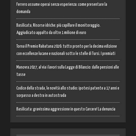
Ferrero assume operai senza esperienza: come presentare la
domanda
Basilicata, Risorse idriche: più capillare il monitoraggio.
Aggiudicato appalto da oltre 1 milione di euro
Torna il Premio Rabatana 2026: tutto pronto per la decima edizione
con eccellenze lucane e nazionali sotto le stelle di Tursi. I premiati
Manovra 2027, al via i lavori sulla Legge di Bilancio: dalle pensioni alle
tasse
Codice della strada, le novità allo studio: ipotesi patente a 17 anni e
sorpasso a destra in autostrada
Basilicata: gravissima aggressione in questo Carcere! La denuncia