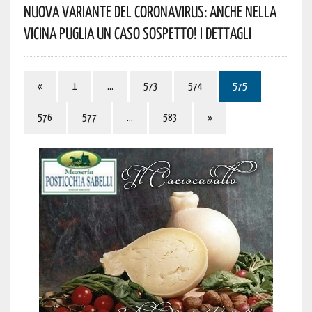
Nuova Variante Del Coronavirus: Anche Nella
Vicina Puglia Un Caso Sospetto! I Dettagli
«
1
…
573
574
575
576
577
…
583
»