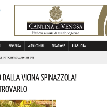
I
BERNALDA
ALTRI COMUNI
REDAZIONE
PUBBLICITÀ
E SPETTACOLI TEATRALI! ECCO LE DATE
 DEI PAZZI”. I DETTAGLI
 Dalla Vicina Spinazzola!
N 63ENNE. I DETTAGLI
itrovarlo
FARÀ DA PROTAGONISTA. I DETTAGLI