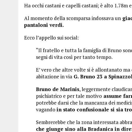
Ha occhi castani e capelli castani; è alto 1.78m
Al momento della scomparsa indossava un
giac
pantaloni verdi.
Ecco l’appello sui social:
“Il fratello e tutta la famiglia di Bruno s
segni di vita così per tanto tempo.
E’ vero che altre volte si è allontanato m
abitazione in via
G. Bruno 23 a Spinazzol
Bruno de Marinis
, leggermente claudica
psichiatrico e per tale motivo
assume farm
potrebbe darsi che la mancanza dei medici
vagando
in stato confusionale si sia t
Sembrerebbe che la zona interessata abbra
che giunge sino alla Bradanica in di