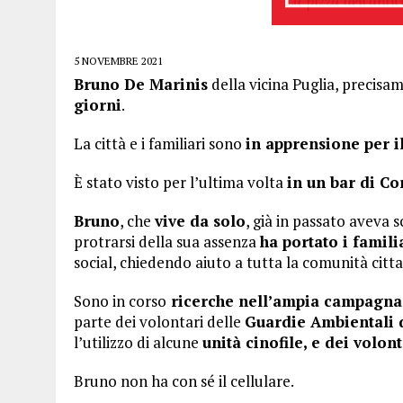
5 NOVEMBRE 2021
Bruno De Marinis
della vicina Puglia, precisam
giorni
.
La città e i familiari sono
in apprensione per i
È stato visto per l’ultima volta
in un bar di C
Bruno
, che
vive da solo
, già in passato aveva s
protrarsi della sua assenza
ha portato i famili
social, chiedendo aiuto a tutta la comunità citta
Sono in corso
ricerche nell’ampia campagna
parte dei volontari delle
Guardie Ambientali d
l’utilizzo di alcune
unità cinofile, e dei volon
Bruno non ha con sé il cellulare.