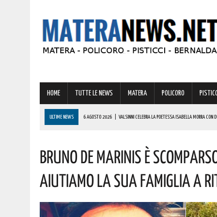
HOME
TUTTE LE NEWS
MATERA
POLICORO
PISTICC
ULTIME NEWS
6 AGOSTO 2026
|
VALSINNI CELEBRA LA POETESSA ISABELLA MORRA CON DU
6 AGOSTO 2026
|
A POMARICO IN SCENA LA CELEBRE COMMEDIA IN TRE ATTI COMICI “IL MEDICO
Bruno De Marinis È Scomparso
6 AGOSTO 2026
|
PER IL GRAVE INCENDIO IN BASILICATA, CARABINIERI FORESTALI DENUNCIANO U
6 AGOSTO 2026
|
BONUS ASSUNZIONE PER MADRI DI ALMENO TRE FIGLI: ECCO I REQUISITI
Aiutiamo La Sua Famiglia A R
6 AGOSTO 2026
|
TORNA IL ‘METAPONTO BEACH FESTIVAL’ E COME SEMPRE LA MUSICA REGGAE 