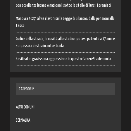
con eccellenze lucane e nazionali sotto le stelle di Tursi. I premiati
Manovra 2027, al via i lavori sulla Legge di Bilancio: dalle pensioni alle
tasse
Codice della strada, le novità allo studio: ipotesi patente a 17 anni e
sorpasso a destra in autostrada
Basilicata: gravissima aggressione in questo Carcere! La denuncia
CATEGORIE
ALTRI COMUNI
BERNALDA