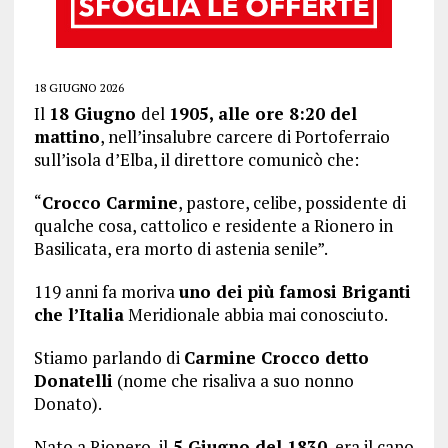
18 GIUGNO 2026
Il
18 Giugno
del
1905, alle ore 8:20 del
mattino
, nell’insalubre carcere di Portoferraio
sull’isola d’Elba, il direttore comunicò che:
“
Crocco Carmine
, pastore, celibe, possidente di
qualche cosa, cattolico e residente a Rionero in
Basilicata, era morto di astenia senile”.
119 anni fa moriva
uno dei più famosi Briganti
che l’Italia
Meridionale abbia mai conosciuto.
Stiamo parlando di
Carmine Crocco detto
Donatelli
(nome che risaliva a suo nonno
Donato).
Nato a Rionero, il
5 Giugno del 1830
, era il capo