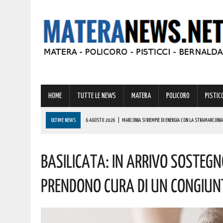
HOME
TUTTE LE NEWS
MATERA
POLICORO
PISTICC
ULTIME NEWS
6 AGOSTO 2026
|
MARCONIA SI RIEMPIE DI ENERGIA CON LA STRAMARCONIA
6 AGOSTO 2026
|
BASILICATA: PER LE IMPRESE VIVAISTICHE FORESTALI UN NUOVO STRUMENTO 
Basilicata: In Arrivo Sostegno
6 AGOSTO 2026
|
TORNA IL ‘METAPONTO BEACH FESTIVAL’ E COME SEMPRE LA MUSICA REGGAE 
6 AGOSTO 2026
|
VALSINNI CELEBRA LA POETESSA ISABELLA MORRA CON DUE SPETTACOLI TEAT
Prendono Cura Di Un Congiunt
6 AGOSTO 2026
|
A FERRANDINA NUOVE ROTONDE E SPARTITRAFFICO PER MIGLIORARE IL DECORO