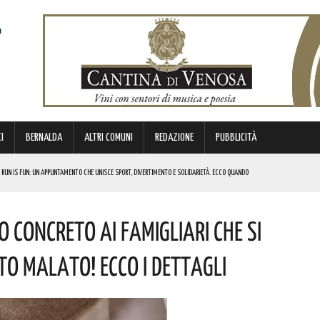
I
BERNALDA
ALTRI COMUNI
REDAZIONE
PUBBLICITÀ
 RUN IS FUN: UN APPUNTAMENTO CHE UNISCE SPORT, DIVERTIMENTO E SOLIDARIETÀ. ECCO QUANDO
DI SOSTEGNO AGLI INVESTIMENTI. I DETTAGLI
 Concreto Ai Famigliari Che Si
FARÀ DA PROTAGONISTA. I DETTAGLI
RALI! ECCO LE DATE
o Malato! Ecco I Dettagli
 URBANO E LA SICUREZZA. QUESTI GLI INTERVENTI IN CORSO