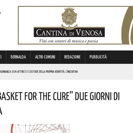
I
BERNALDA
ALTRI COMUNI
REDAZIONE
PUBBLICITÀ
DINANZA SI FA ATTRICE E CUSTODE DELLA PROPRIA IDENTITÀ. L’INIZIATIVA
NDE ANIMA”. IL CONCERTO AD INGRESSO GRATUITO
asket For The Cure” Due Giorni Di
OMMISSARIO. LE PAROLE DI BARDI
a
E. I DETTAGLI