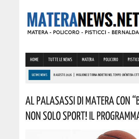
HOME
TUTTE LE NEWS
MATERA
POLICORO
PISTICC
ULTIME NEWS
8 AGOSTO 2026
|
MIGLIONICO TORNA INDIETRO NEL TEMPO: UN’INTERA CITTA
8 AGOSTO 2026
|
BASILICATA: CLEMENTINO PRONTO A PORTARE SUL PALCO L’ENERGIA DI “GRA
Al PalaSassi Di Matera Con “B
8 AGOSTO 2026
|
NOMINA AGENZIA SPAZIALE: COSPITO, ORIGINARIO DI POLICORO, È IL NUOVO C
8 AGOSTO 2026
|
BONUS CORSO DI LINGUE 2026, COME RICHIEDERLO ALL’INPS E A CHI SPETTA
Non Solo Sport! Il Programm
8 AGOSTO 2026
|
BASILICATA: OLTRE 151 MILIONI PER IMPRESE, LAVORO ED ENERGIA SOSTENIBIL