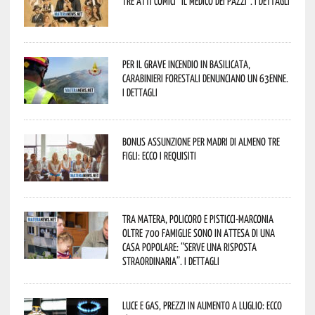
tre atti comici “Il medico dei pazzi”. I dettagli
Per il grave incendio in Basilicata,
Carabinieri forestali denunciano un 63enne.
I dettagli
Bonus assunzione per madri di almeno tre
figli: ecco i requisiti
Tra Matera, Policoro e Pisticci-Marconia
oltre 700 famiglie sono in attesa di una
casa popolare: “serve una risposta
straordinaria”. I dettagli
Luce e gas, prezzi in aumento a luglio: ecco