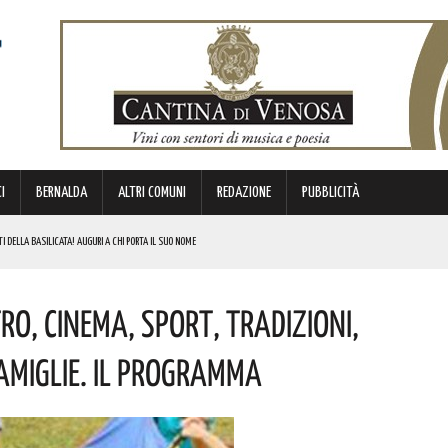
I
BERNALDA
ALTRI COMUNI
REDAZIONE
PUBBLICITÀ
TI DELLA BASILICATA! AUGURI A CHI PORTA IL SUO NOME
 URBANO E LA SICUREZZA. QUESTI GLI INTERVENTI IN CORSO
tro, Cinema, Sport, Tradizioni,
PPUNTAMENTO CHE UNISCE SPORT, DIVERTIMENTO E SOLIDARIETÀ. ECCO QUANDO
DI SOSTEGNO AGLI INVESTIMENTI. I DETTAGLI
amiglie. Il Programma
NOTIZIE