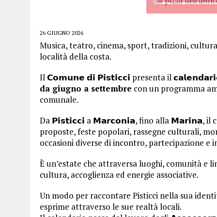
26 GIUGNO 2026
Musica, teatro, cinema, sport, tradizioni, cultur
località della costa.
Il 𝗖𝗼𝗺𝘂𝗻𝗲 𝗱𝗶 𝗣𝗶𝘀𝘁𝗶𝗰𝗰𝗶 presenta il 𝗰𝗮𝗹𝗲𝗻
da giugno a settembre
con un programma ampio
comunale.
Da 𝗣𝗶𝘀𝘁𝗶𝗰𝗰𝗶 a 𝗠𝗮𝗿𝗰𝗼𝗻𝗶𝗮, fino alla 𝗠𝗮𝗿𝗶
proposte, feste popolari, rassegne culturali, m
occasioni diverse di incontro, partecipazione e in
È un’estate che attraversa luoghi, comunità e li
cultura, accoglienza ed energie associative.
Un modo per raccontare Pisticci nella sua identit
esprime attraverso le sue realtà locali.