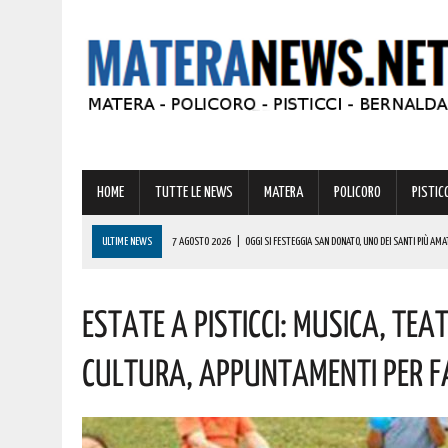
HOME
TUTTE LE NEWS
MATERA
POLICORO
PISTICC
ULTIME NEWS
7 AGOSTO 2026
|
OGGI SI FESTEGGIA SAN DONATO, UNO DEI SANTI PIÙ AMA
6 AGOSTO 2026
|
A FERRANDINA NUOVE ROTONDE E SPARTITRAFFICO PER MIGLIORARE IL DECORO
Estate A Pisticci: Musica, Tea
6 AGOSTO 2026
|
MARCONIA SI RIEMPIE DI ENERGIA CON LA STRAMARCONIA RUN IS FUN: UN A
6 AGOSTO 2026
|
BASILICATA: PER LE IMPRESE VIVAISTICHE FORESTALI UN NUOVO STRUMENTO 
Cultura, Appuntamenti Per F
7 AGOSTO 2026
|
MINI-VITALIZI IN BASILICATA: ESPLODE LA PROTESTA DEI GIOVANI. LE ULTIME 