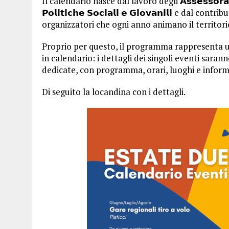
Il calendario nasce dal lavoro degli 𝗔𝘀𝘀𝗲𝘀𝘀𝗼𝗿𝗮𝘁𝗶 𝗮𝗹𝗹
𝗣𝗼𝗹𝗶𝘁𝗶𝗰𝗵𝗲 𝗦𝗼𝗰𝗶𝗮𝗹𝗶 𝗲 𝗚𝗶𝗼𝘃𝗮𝗻𝗶𝗹𝗶 e dal
organizzatori che ogni anno animano il territor
Proprio per questo, il programma rappresenta u
in calendario: i dettagli dei singoli eventi sara
dedicate, con programma, orari, luoghi e informa
Di seguito la locandina con i dettagli.