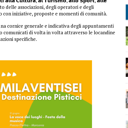
𝗮 𝗖𝘂𝗹𝘁𝘂𝗿𝗮, 𝗮𝗹 𝗧𝘂𝗿𝗶𝘀𝗺𝗼, 𝗮𝗹𝗹𝗼 𝗦𝗽𝗼𝗿𝘁, 𝗮𝗹𝗹𝗲
 contributo delle associazioni, degli operatori e degli
io con iniziative, proposte e momenti di comunità.
na cornice generale e indicativa degli appuntamenti
nno comunicati di volta in volta attraverso le locandine
zioni specifiche.