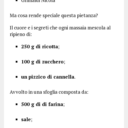
Grimaldi Nicola
Ma cosa rende speciale questa pietanza?
Il cuore e i segreti che ogni massaia mescola al
ripieno di:
250 g di ricotta
;
100 g di zucchero
;
un pizzico di cannella
.
Avvolto in una sfoglia composta da:
500 g di di farina
;
sale
;