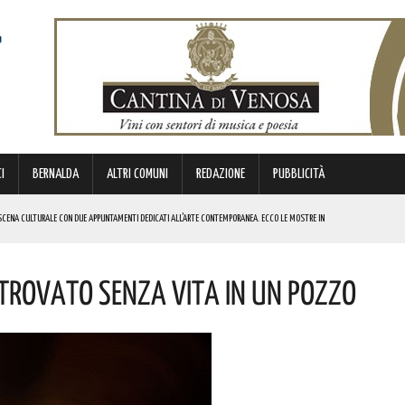
I
BERNALDA
ALTRI COMUNI
REDAZIONE
PUBBLICITÀ
SCENA CULTURALE CON DUE APPUNTAMENTI DEDICATI ALL’ARTE CONTEMPORANEA. ECCO LE MOSTRE IN
 Trovato Senza Vita In Un Pozzo
 BORSA DI STUDIO DEL VALORE DI 800 EURO! COMPLIMENTI
IERI DI MALTA”. ECCO IL PROGRAMMA
ICE ALLO SPETTACOLO DI ROSMY, UN EMOZIONANTE VIAGGIO TRA MUSICA E PAROLE. I DETTAGLI
REGOLA: “IL PROBLEMA RIGUARDA L’INTERO TERRITORIO NAZIONALE”! I DETTAGLI