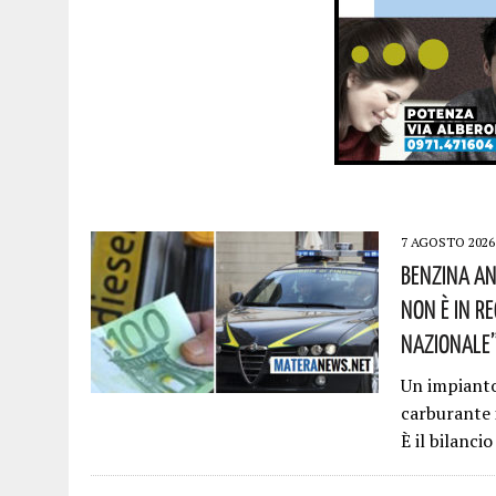
7 AGOSTO 2026
Benzina An
Non È In R
Nazionale”!
Un impianto 
carburante 
È il bilanci