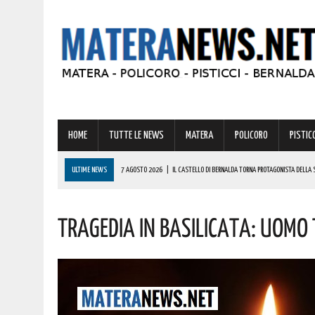
HOME
TUTTE LE NEWS
MATERA
POLICORO
PISTICC
ULTIME NEWS
7 AGOSTO 2026
|
IL CASTELLO DI BERNALDA TORNA PROTAGONISTA DELLA 
PROGRAMMA
Tragedia In Basilicata: Uomo
7 AGOSTO 2026
|
A FERRANDINA LORENA, DIPLOMATASI CON IL MASSIMO DEI VOTI, RICEVE UNA
7 AGOSTO 2026
|
A GRASSANO FERVONO I PREPARATIVI PER LA RIEVOCAZIONE STORICA “I CAVAL
7 AGOSTO 2026
|
BERNALDA: IL SUGGESTIVO SCENARIO DELLE TAVOLE PALATINE FARÀ DA CORN
7 AGOSTO 2026
|
BENZINA ANNACQUATA E GASOLIO SPORCO, UN IMPIANTO SU CINQUE NON È IN 