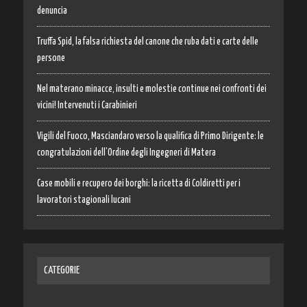
denuncia
Truffa Spid, la falsa richiesta del canone che ruba dati e carte delle
persone
Nel materano minacce, insulti e molestie continue nei confronti dei
vicini! Intervenuti i Carabinieri
Vigili del Fuoco, Masciandaro verso la qualifica di Primo Dirigente: le
congratulazioni dell’Ordine degli Ingegneri di Matera
Case mobili e recupero dei borghi: la ricetta di Coldiretti per i
lavoratori stagionali lucani
CATEGORIE