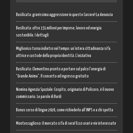
Basilicata: gravissima aggressione in questo Carcere! La denuncia
Basilicata: oltre 151 milioni per imprese, lavoro ed energia
sostenibile. I dettagli
Miglionico torna indietro nel tempo: un’intera cittadinanza si fa
attrice e custode della propria identità. L’iniziativa
Basilicata: Clementino pronto a portare sul palco l’energia di
“Grande Anima”. Il concerto ad ingresso gratuito
Nomina Agenzia Spaziale: Cospito, originario di Policoro, è il nuovo
commissario. Le parole di Bardi
Bonus corso di lingue 2026, come richiederlo all’INPS e a chi spetta
Montescaglioso: il mercato si fa di sera! Ecco orari e vie interessate