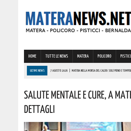
HOME
TUTTE LE NEWS
MATERA
POLICORO
PISTICC
ULTIME NEWS
7 AGOSTO 2026
|
MATERA NELLA MORSA DEL CALDO: SOLE PIENO E TEMPERA
7 AGOSTO 2026
|
MINI-VITALIZI IN BASILICATA: ESPLODE LA PROTESTA DEI GIOVANI. LE ULTIME 
Salute Mentale E Cure, A Mate
7 AGOSTO 2026
|
OGGI SI FESTEGGIA SAN DONATO, UNO DEI SANTI PIÙ AMATI DELLA BASILICAT
6 AGOSTO 2026
|
A FERRANDINA NUOVE ROTONDE E SPARTITRAFFICO PER MIGLIORARE IL DECORO
Dettagli
7 AGOSTO 2026
|
DECRETO INTERMINISTERIALE PER IL BYPASS MATERA: LE ULTIME NOTIZIE