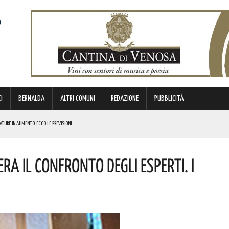
I
BERNALDA
ALTRI COMUNI
REDAZIONE
PUBBLICITÀ
TURE IN AUMENTO. ECCO LE PREVISIONI
NOTIZIE
ra Il Confronto Degli Esperti. I
A! AUGURI A CHI PORTA IL SUO NOME
 URBANO E LA SICUREZZA. QUESTI GLI INTERVENTI IN CORSO