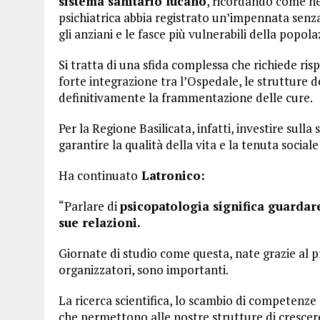
sistema sanitario lucano
, ricordando come neg
psichiatrica abbia registrato un’impennata senza
gli anziani e le fasce più vulnerabili della popola
Si tratta di una sfida complessa che richiede 
forte integrazione tra l’Ospedale, le strutture del
definitivamente la frammentazione delle cure.
Per la Regione Basilicata, infatti, investire sul
garantire la qualità della vita e la tenuta social
Ha continuato
Latronico:
“Parlare di
psicopatologia significa guardare
sue relazioni.
Giornate di studio come questa, nate grazie al p
organizzatori, sono importanti.
La ricerca scientifica, lo scambio di competenze 
che permettono alle nostre strutture di crescere 