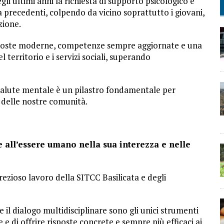
li ultimi anni la richiesta di supporto psicologico e
 precedenti, colpendo da vicino soprattutto i giovani,
zione.
risposte moderne, competenze sempre aggiornate e una
 territorio e i servizi sociali, superando
la salute mentale è un pilastro fondamentale per
e delle nostre comunità.
 all’essere umano nella sua interezza e nelle
rezioso lavoro della SITCC Basilicata e degli
e il dialogo multidisciplinare sono gli unici strumenti
e di offrire risposte concrete e sempre più efficaci ai