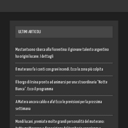
ULTIMI ARTICOLI
Mastantuono sbarca alla Fiorentina: il giovane talento argentino
ha origini lucane. I dettagli
Il materano fa i conti con gravi incendi. Ecco la zona più colpita
Il borgo di Irsina pronto ad animarsi per una straordinaria “Notte
Bianca”. Ecco il programma
A Matera ancora caldo e afa! Ecco le previsioni per la prossima
settimana
Mondi lucani, premiate molte grandi personalità del materano: