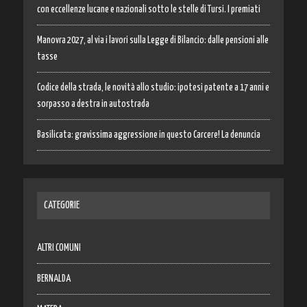
con eccellenze lucane e nazionali sotto le stelle di Tursi. I premiati
Manovra 2027, al via i lavori sulla Legge di Bilancio: dalle pensioni alle
tasse
Codice della strada, le novità allo studio: ipotesi patente a 17 anni e
sorpasso a destra in autostrada
Basilicata: gravissima aggressione in questo Carcere! La denuncia
CATEGORIE
ALTRI COMUNI
BERNALDA