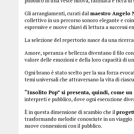
pubblico in una veste nuova, raffinata e ricca di 
Gli arrangiamenti, curati dal
maestro Angelo 
collettivo in un percorso sonoro elegante e coi
espressive e nuove chiavi di lettura a successi e
La selezione del repertorio nasce da una ricerca
Amore, speranza e bellezza diventano il filo con
valore delle emozioni e della loro capacità di unir
Ogni brano è stato scelto per la sua forza evocat
temi universali che attraversano la vita di ciasc
“Insolito Pop” si presenta, quindi, come u
interpreti e pubblico, dove ogni esecuzione dive
È in questa dimensione di scambio che il
progett
trasformando melodie conosciute in un viaggio 
nuove connessioni con il pubblico.