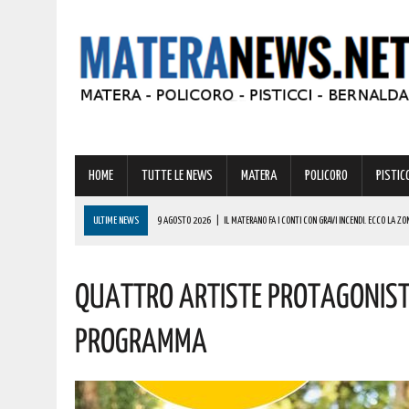
HOME
TUTTE LE NEWS
MATERA
POLICORO
PISTICC
ULTIME NEWS
9 AGOSTO 2026
|
IL MATERANO FA I CONTI CON GRAVI INCENDI. ECCO LA ZO
9 AGOSTO 2026
|
IL BORGO DI IRSINA PRONTO AD ANIMARSI PER UNA STRAORDINARIA “NOTTE 
Quattro Artiste Protagoniste
9 AGOSTO 2026
|
A MATERA ANCORA CALDO E AFA! ECCO LE PREVISIONI PER LA PROSSIMA SET
9 AGOSTO 2026
|
MONDI LUCANI, PREMIATE MOLTE GRANDI PERSONALITÀ DEL MATERANO: TUTTE 
Programma
COMPLIMENTI
9 AGOSTO 2026
|
MASTANTUONO SBARCA ALLA FIORENTINA: IL GIOVANE TALENTO ARGENTINO HA