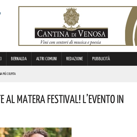
I
BERNALDA
ALTRI COMUNI
REDAZIONE
PUBBLICITÀ
NA PIÙ COLPITA
BIANCA”. ECCO IL PROGRAMMA
 Al Matera Festival! L’evento In
TIMANA
METTERANNO A DISPOSIZIONE DEL TERRITORIO ESPERIENZE E RELAZIONI MATURATE IN ITALIA E ALL’ESTERO.
 ORIGINI LUCANE. I DETTAGLI