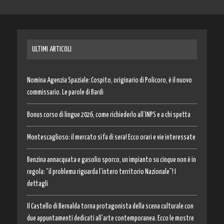
ULTIMI ARTICOLI
Nomina Agenzia Spaziale: Cospito, originario di Policoro, è il nuovo
commissario. Le parole di Bardi
Bonus corso di lingue 2026, come richiederlo all’INPS e a chi spetta
Montescaglioso: il mercato si fa di sera! Ecco orari e vie interessate
Benzina annacquata e gasolio sporco, un impianto su cinque non è in
regola: “il problema riguarda l’intero territorio Nazionale”! I
dettagli
Il Castello di Bernalda torna protagonista della scena culturale con
due appuntamenti dedicati all’arte contemporanea. Ecco le mostre