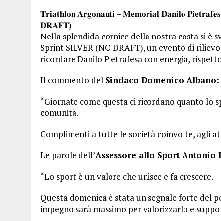
𝐓𝐫𝐢𝐚𝐭𝐡𝐥𝐨𝐧 𝐀𝐫𝐠𝐨𝐧𝐚𝐮𝐭𝐢 – 𝐌𝐞𝐦𝐨𝐫𝐢𝐚𝐥 𝐃𝐚𝐧𝐢𝐥𝐨 𝐏𝐢𝐞𝐭𝐫𝐚𝐟
𝐃𝐑𝐀𝐅𝐓)
Nella splendida cornice della nostra costa si è 
Sprint SILVER (NO DRAFT), un evento di rilievo n
ricordare Danilo Pietrafesa con energia, rispetto
Il commento del
Sindaco Domenico Albano:
“Giornate come questa ci ricordano quanto lo sp
comunità.
Complimenti a tutte le società coinvolte, agli atle
Le parole dell’
Assessore allo Sport Antonio 
“Lo sport è un valore che unisce e fa crescere.
Questa domenica è stata un segnale forte del pot
impegno sarà massimo per valorizzarlo e suppor