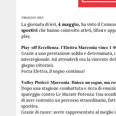
5 MAGGIO 2025
La giornata di ieri,
4 maggio,
ha visto il Comun
sportivi
che hanno coinvolto atleti, tifosi e app
play.
𝐏𝐥𝐚𝐲-𝐨𝐟𝐟 𝐄𝐜𝐜𝐞𝐥𝐥𝐞𝐧𝐳𝐚: 𝐥’𝐄𝐥𝐞𝐭𝐭𝐫𝐚 𝐌𝐚𝐫𝐜𝐨𝐧𝐢𝐚 𝐯𝐢𝐧𝐜𝐞 𝟏-
Grazie a una prestazione solida e determinata, i
interregionale. Ad attenderli ora la vincente del 
giugno (ritorno).
Forza Elettra, il sogno continua!
𝐕𝐨𝐥𝐥𝐞𝐲 𝐏𝐢𝐬𝐭𝐢𝐜𝐜𝐢-𝐌𝐚𝐫𝐜𝐨𝐧𝐢𝐚: 𝐟𝐢𝐧𝐢𝐬𝐜𝐞 𝐮𝐧 𝐬𝐨𝐠𝐧𝐨, 𝐦𝐚 𝐫𝐞
Dopo una stagione combattuta e ricca di emozioni
spareggio contro Le Murate Potenza. Una sconfi
di aver costruito un percorso straordinario, fatto
sportiva.
Grazie di cuore: avete rappresentato al meglio i