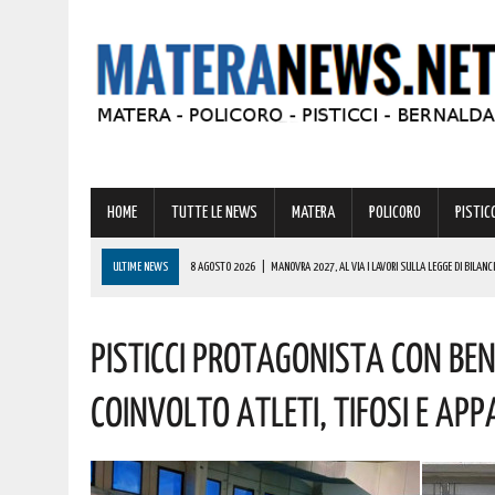
HOME
TUTTE LE NEWS
MATERA
POLICORO
PISTICC
ULTIME NEWS
8 AGOSTO 2026
|
MANOVRA 2027, AL VIA I LAVORI SULLA LEGGE DI BILANCI
8 AGOSTO 2026
|
CODICE DELLA STRADA, LE NOVITÀ ALLO STUDIO: IPOTESI PATENTE A 17 AN
Pisticci Protagonista Con Ben
8 AGOSTO 2026
|
BASILICATA: GRAVISSIMA AGGRESSIONE IN QUESTO CARCERE! LA DENUNCIA
8 AGOSTO 2026
|
BASILICATA: OLTRE 151 MILIONI PER IMPRESE, LAVORO ED ENERGIA SOSTENIBIL
Coinvolto Atleti, Tifosi E App
8 AGOSTO 2026
|
TORNA IL PREMIO RABATANA 2026: TUTTO PRONTO PER LA DECIMA EDIZIONE C