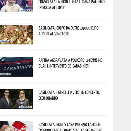
convocata la fiorettista lucana Palumbo.
In bocca al lupo!
Basilicata: colpo da oltre 19000 Euro!
Auguri al vincitore
Rapina aggravata a Policoro: 24enne nei
guai! L’intervento dei Carabinieri
Basilicata: i Gemelli DiVersi in concerto.
Ecco quando
Basilicata, Bonus casa per 450 famiglie:
“Regione faccia chiarezza”. La situazione