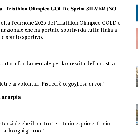
𝐞𝐬𝐚- 𝐓𝐫𝐢𝐚𝐭𝐡𝐥𝐨𝐧 𝐎𝐥𝐢𝐦𝐩𝐢𝐜𝐨 𝐆𝐎𝐋𝐃 𝐞 𝐒𝐩𝐫𝐢𝐧𝐭 𝐒𝐈𝐋𝐕𝐄𝐑 (𝐍𝐎
svolta l’edizione 2025 del Triathlon Olimpico GOLD e
azionale che ha portato sportivi da tutta Italia a
 e spirito sportivo.
ort sia fondamentale per la crescita della nostra
ti e ai volontari. Pisticci è orgogliosa di voi.”
Lacarpia:
enziale che il nostro territorio esprime. Il mio
tarlo ogni giorno.”