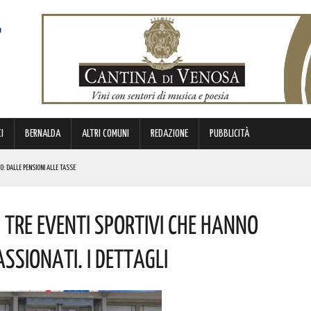
I
BERNALDA
ALTRI COMUNI
REDAZIONE
PUBBLICITÀ
O: DALLE PENSIONI ALLE TASSE
NI E SORPASSO A DESTRA IN AUTOSTRADA
 Tre Eventi Sportivi Che Hanno
E. I DETTAGLI
assionati. I Dettagli
ON ECCELLENZE LUCANE E NAZIONALI SOTTO LE STELLE DI TURSI. I PREMIATI