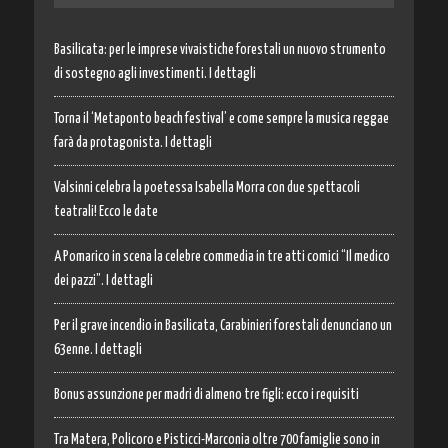
Basilicata: per le imprese vivaistiche forestali un nuovo strumento
di sostegno agli investimenti. I dettagli
Torna il ‘Metaponto beach festival’ e come sempre la musica reggae
farà da protagonista. I dettagli
Valsinni celebra la poetessa Isabella Morra con due spettacoli
teatrali! Ecco le date
A Pomarico in scena la celebre commedia in tre atti comici “Il medico
dei pazzi”. I dettagli
Per il grave incendio in Basilicata, Carabinieri forestali denunciano un
63enne. I dettagli
Bonus assunzione per madri di almeno tre figli: ecco i requisiti
Tra Matera, Policoro e Pisticci-Marconia oltre 700 famiglie sono in