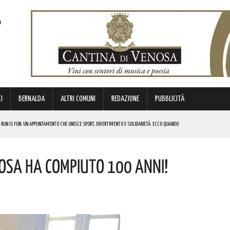
I
BERNALDA
ALTRI COMUNI
REDAZIONE
PUBBLICITÀ
 RUN IS FUN: UN APPUNTAMENTO CHE UNISCE SPORT, DIVERTIMENTO E SOLIDARIETÀ. ECCO QUANDO
DI SOSTEGNO AGLI INVESTIMENTI. I DETTAGLI
osa Ha Compiuto 100 Anni!
FARÀ DA PROTAGONISTA. I DETTAGLI
RALI! ECCO LE DATE
 URBANO E LA SICUREZZA. QUESTI GLI INTERVENTI IN CORSO