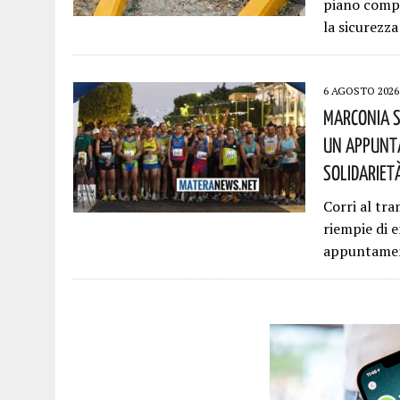
piano compl
la sicurezza
6 AGOSTO 2026
Marconia S
Un Appunta
Solidariet
Corri al tra
riempie di 
appuntamen