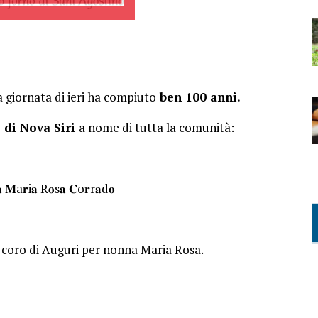
ella giornata di ieri ha compiuto
ben 100 anni.
 di Nova Siri
a nome di tutta la comunità:
𝐚 𝐌a𝐫i𝐚 R𝐨s𝐚 𝐂o𝐫r𝐚d𝐨
n coro di Auguri per nonna Maria Rosa.