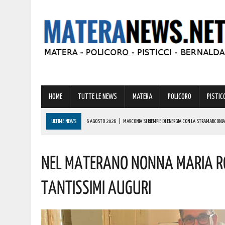
HOME
TUTTE LE NEWS
MATERA
POLICORO
PISTICC
ULTIME NEWS
6 AGOSTO 2026
|
MARCONIA SI RIEMPIE DI ENERGIA CON LA STRAMARCONIA
6 AGOSTO 2026
|
BASILICATA: PER LE IMPRESE VIVAISTICHE FORESTALI UN NUOVO STRUMENTO 
Nel Materano Nonna Maria R
6 AGOSTO 2026
|
TORNA IL ‘METAPONTO BEACH FESTIVAL’ E COME SEMPRE LA MUSICA REGGAE 
6 AGOSTO 2026
|
VALSINNI CELEBRA LA POETESSA ISABELLA MORRA CON DUE SPETTACOLI TEAT
Tantissimi Auguri
6 AGOSTO 2026
|
A FERRANDINA NUOVE ROTONDE E SPARTITRAFFICO PER MIGLIORARE IL DECORO