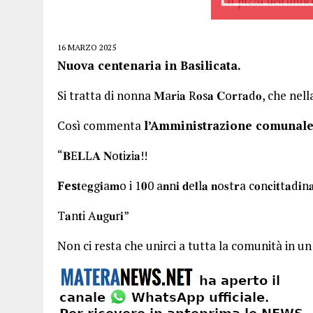
16 MARZO 2025
Nuova centenaria in Basilicata.
Si tratta di nonna 𝐌a𝐫i𝐚 R𝐨s𝐚 𝐂o𝐫r𝐚d𝐨, che n
Così commenta
l’Amministrazione comunale
“𝐁E𝐋L𝐀 𝐍o𝐭i𝐳i𝐚!!
Fes
𝐭e𝐠g𝐢a𝐦o i 1𝟎0 a𝐧n𝐢 𝐝e𝐥l𝐚 𝐧o𝐬t𝐫a c𝐨n𝐜i𝐭t𝐚d𝐢n
T𝐚n𝐭i A𝐮g𝐮r𝐢”
Non ci resta che unirci a tutta la comunità in u