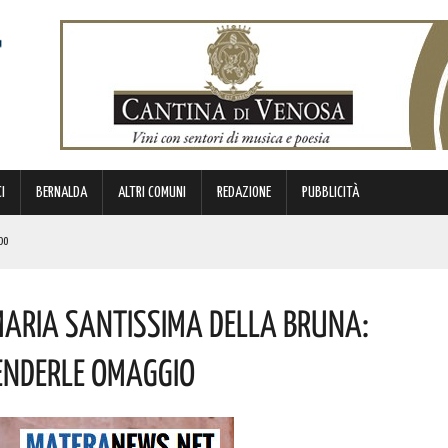
I
BERNALDA
ALTRI COMUNI
REDAZIONE
PUBBLICITÀ
NDO
 LA SITUAZIONE
 Maria Santissima Della Bruna:
ECCO LE PREVISIONI
Renderle Omaggio
IERI