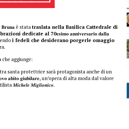
𝐚 𝐁𝐫𝐮𝐧𝐚 è stata
traslata nella Basilica Cattedrale di
lebrazioni dedicate al 70
𝐞𝐬𝐢𝐦𝐨 𝐚𝐧𝐧𝐢𝐯𝐞𝐫𝐬𝐚𝐫𝐢𝐨 𝐝𝐚𝐥𝐥𝐚
cogliendo
i fedeli che desiderano porgerle omaggio
ra.
a che aggiunge:
stra santa protettrice sarà protagonista anche di un
𝐛𝐢𝐭𝐨 𝐠𝐢𝐮𝐛𝐢𝐥𝐚𝐫𝐞, un’opera di alta moda dal valore
𝒄𝒉𝒆𝒍𝒆 𝑴𝒊𝒈𝒍𝒊𝒐𝒏𝒊𝒄𝒐.