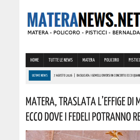
HOME
TUTTE LE NEWS
MATERA
POLICORO
PISTICC
ULTIME NEWS
7 AGOSTO 2026
|
BASILICATA: I GEMELLI DIVERSI IN CONCERTO. ECCO QUA
7 AGOSTO 2026
|
BASILICATA, BONUS CASA PER 450 FAMIGLIE: “REGIONE FACCIA CHIAREZZA”.
Matera, Traslata L’effige Di
7 AGOSTO 2026
|
DECRETO INTERMINISTERIALE PER IL BYPASS MATERA: LE ULTIME NOTIZIE
7 AGOSTO 2026
|
MATERA NELLA MORSA DEL CALDO: SOLE PIENO E TEMPERATURE IN AUMENTO. 
Ecco Dove I Fedeli Potranno 
7 AGOSTO 2026
|
RAPINA AGGRAVATA A POLICORO: 24ENNE NEI GUAI! L’INTERVENTO DEI CARABIN