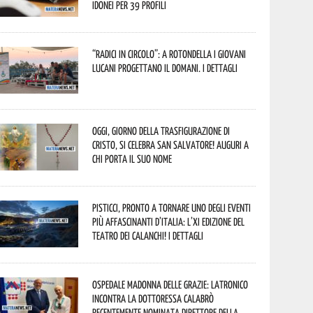
idonei per 39 profili
“Radici in Circolo”: a Rotondella i giovani
lucani progettano il domani. I dettagli
Oggi, giorno della Trasfigurazione di
Cristo, si celebra San Salvatore! Auguri a
chi porta il suo nome
Pisticci, pronto a tornare uno degli eventi
più affascinanti d’Italia: l’XI edizione del
Teatro dei Calanchi! I dettagli
Ospedale Madonna delle Grazie: Latronico
incontra la dottoressa Calabrò
recentemente nominata Direttore della