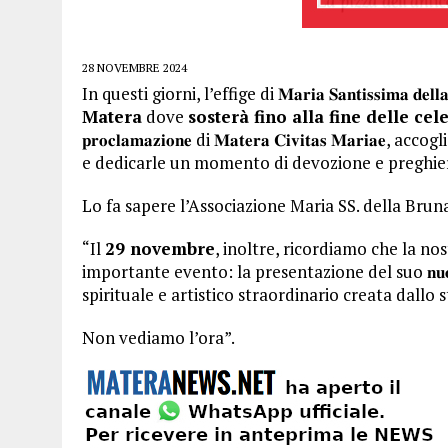
28 NOVEMBRE 2024
In questi giorni, l’effige di 𝐌𝐚𝐫𝐢𝐚 𝐒𝐚𝐧𝐭𝐢𝐬𝐬𝐢𝐦𝐚 𝐝𝐞𝐥
Matera
dove
sosterà fino alla fine delle ce
𝐩𝐫𝐨𝐜𝐥𝐚𝐦𝐚𝐳𝐢𝐨𝐧𝐞 di 𝐌𝐚𝐭𝐞𝐫𝐚 𝐂𝐢𝐯𝐢𝐭𝐚𝐬 𝐌𝐚𝐫𝐢𝐚𝐞, ac
e dedicarle un momento di devozione e preghie
Lo fa sapere l’Associazione Maria SS. della Brun
“Il
29 novembre
, inoltre, ricordiamo che la no
importante evento: la presentazione del suo 𝐧𝐮𝐨𝐯𝐨 
spirituale e artistico straordinario creata dallo stilista 𝑴
Non vediamo l’ora”.