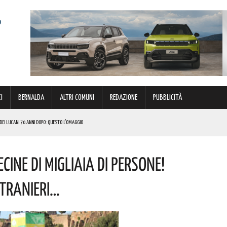
I
BERNALDA
ALTRI COMUNI
REDAZIONE
PUBBLICITÀ
O DEI LUCANI 70 ANNI DOPO: QUESTO L’OMAGGIO
 PROVVEDIMENTO
ine Di Migliaia Di Persone!
 LUCANI. LE NOVITÀ
Stranieri…
NISCE LA SCENA ITALIANA A QUELLA INTERNAZIONALE. GLI APPUNTAMENTI IMPERDIBILI