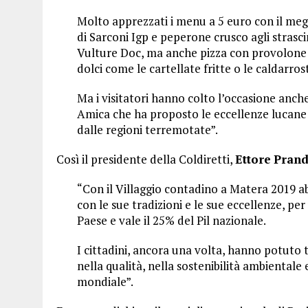
Molto apprezzati i menu a 5 euro con il megli
di Sarconi Igp e peperone crusco agli strasci
Vulture Doc, ma anche pizza con provolone p
dolci come le cartellate fritte o le caldarros
Ma i visitatori hanno colto l’occasione anc
Amica che ha proposto le eccellenze lucane m
dalle regioni terremotate”.
Così il presidente della Coldiretti,
Ettore
Prand
“Con il Villaggio contadino a Matera 2019 ab
con le sue tradizioni e le sue eccellenze, pe
Paese e vale il 25% del Pil nazionale.
I cittadini, ancora una volta, hanno potuto 
nella qualità, nella sostenibilità ambientale
mondiale”.