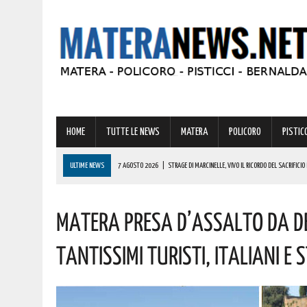
HOME
TUTTE LE NEWS
MATERA
POLICORO
PISTICC
ULTIME NEWS
7 AGOSTO 2026
|
STRAGE DI MARCINELLE, VIVO IL RICORDO DEL SACRIFICI
7 AGOSTO 2026
|
SICCITÀ, PIÙ CARBURANTE AGRICOLO AGEVOLATO ALLE AZIENDE LUCANE: IL
Matera Presa D’assalto Da Dec
7 AGOSTO 2026
|
AD ALIANO LA BANDABARDÒ IN CONCERTO. L’INGRESSO È GRATUITO
7 AGOSTO 2026
|
LOTTA ALLE FRODI AGROALIMENTARI: VANTAGGI CONCRETI PER I CONSUMATORI
Tantissimi Turisti, Italiani E 
7 AGOSTO 2026
|
A FERRANDINA CINQUE SERATE DI GRANDE MUSICA, CON UN PROGRAMMA CHE U