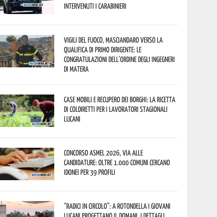
Intervenuti i Carabinieri
Vigili del Fuoco, Masciandaro verso la
qualifica di Primo Dirigente: le
congratulazioni dell’Ordine degli Ingegneri
di Matera
Case mobili e recupero dei borghi: la ricetta
di Coldiretti per i lavoratori stagionali
lucani
Concorso Asmel 2026, via alle
candidature: oltre 1.000 Comuni cercano
idonei per 39 profili
“Radici in Circolo”: a Rotondella i giovani
lucani progettano il domani. I dettagli