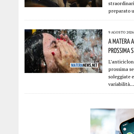
straordinar
preparato 
9 AGOSTO 2026
A Matera A
Prossima 
L’anticiclo
prossima se
soleggiate 
variabilità…