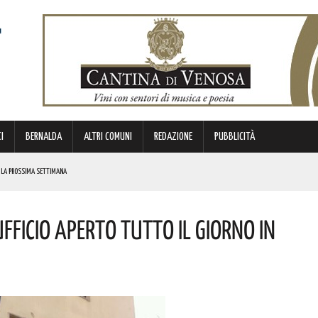
I
BERNALDA
ALTRI COMUNI
REDAZIONE
PUBBLICITÀ
ER LA PROSSIMA SETTIMANA
METTERANNO A DISPOSIZIONE DEL TERRITORIO ESPERIENZE E RELAZIONI MATURATE IN ITALIA E ALL’ESTERO.
ficio Aperto Tutto Il Giorno In
UNATO
BIANCA”. ECCO IL PROGRAMMA