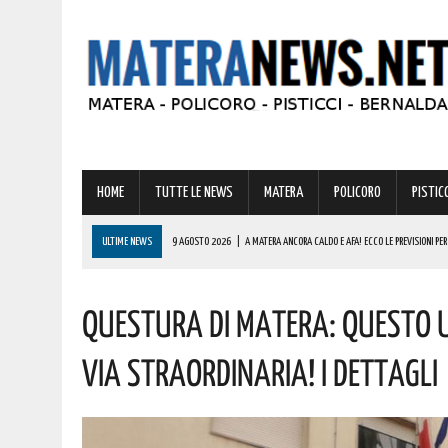
HOME
TUTTE LE NEWS
MATERA
POLICORO
PISTICC
ULTIME NEWS
9 AGOSTO 2026
|
A MATERA ANCORA CALDO E AFA! ECCO LE PREVISIONI P
9 AGOSTO 2026
|
MONDI LUCANI, PREMIATE MOLTE GRANDI PERSONALITÀ DEL MATERANO: TUTTE 
Questura Di Matera: Questo Uf
COMPLIMENTI
9 AGOSTO 2026
|
VINCITA DA RECORD IN BASILICATA DI OLTRE 600000 EURO! AUGURI AL FORT
Via Straordinaria! I Dettagli
8 AGOSTO 2026
|
BRUTTO INCIDENTE SULLA 106 JONICA! ELIAMBULANZA SUL POSTO
9 AGOSTO 2026
|
IL BORGO DI IRSINA PRONTO AD ANIMARSI PER UNA STRAORDINARIA “NOTTE 