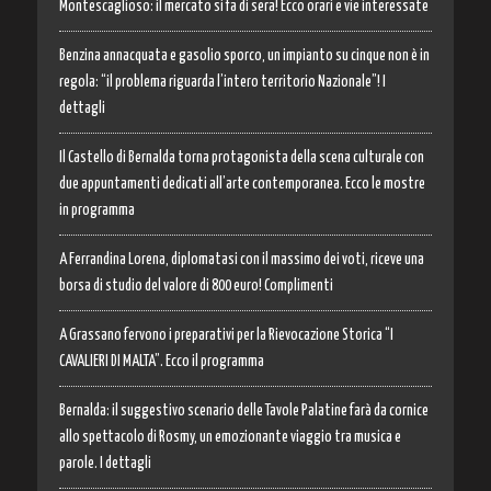
Montescaglioso: il mercato si fa di sera! Ecco orari e vie interessate
Benzina annacquata e gasolio sporco, un impianto su cinque non è in
regola: “il problema riguarda l’intero territorio Nazionale”! I
dettagli
Il Castello di Bernalda torna protagonista della scena culturale con
due appuntamenti dedicati all’arte contemporanea. Ecco le mostre
in programma
A Ferrandina Lorena, diplomatasi con il massimo dei voti, riceve una
borsa di studio del valore di 800 euro! Complimenti
A Grassano fervono i preparativi per la Rievocazione Storica “I
CAVALIERI DI MALTA”. Ecco il programma
Bernalda: il suggestivo scenario delle Tavole Palatine farà da cornice
allo spettacolo di Rosmy, un emozionante viaggio tra musica e
parole. I dettagli