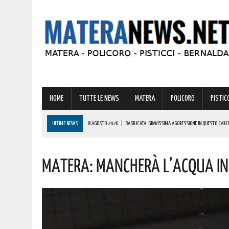
HOME
TUTTE LE NEWS
MATERA
POLICORO
PISTICC
ULTIME NEWS
8 AGOSTO 2026
|
BASILICATA: GRAVISSIMA AGGRESSIONE IN QUESTO CARC
8 AGOSTO 2026
|
BASILICATA: OLTRE 151 MILIONI PER IMPRESE, LAVORO ED ENERGIA SOSTENIBIL
Matera: Mancherà L’acqua In
8 AGOSTO 2026
|
MIGLIONICO TORNA INDIETRO NEL TEMPO: UN’INTERA CITTADINANZA SI FA ATTR
8 AGOSTO 2026
|
BASILICATA: CLEMENTINO PRONTO A PORTARE SUL PALCO L’ENERGIA DI “GRA
8 AGOSTO 2026
|
CODICE DELLA STRADA, LE NOVITÀ ALLO STUDIO: IPOTESI PATENTE A 17 AN