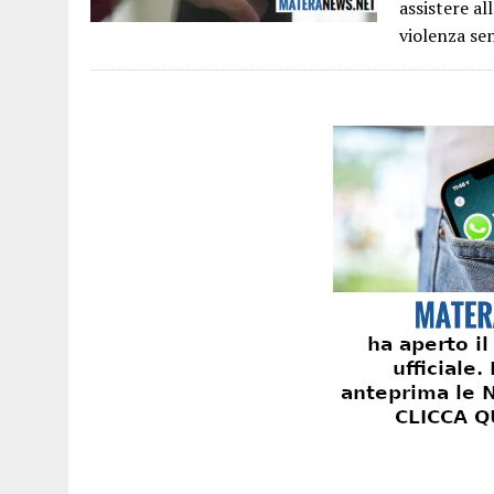
assistere al
violenza se