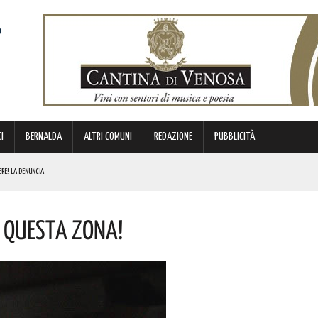
I
BERNALDA
ALTRI COMUNI
REDAZIONE
PUBBLICITÀ
ERE! LA DENUNCIA
E. I DETTAGLI
 Questa Zona!
ICE E CUSTODE DELLA PROPRIA IDENTITÀ. L’INIZIATIVA
NDE ANIMA”. IL CONCERTO AD INGRESSO GRATUITO
NI E SORPASSO A DESTRA IN AUTOSTRADA