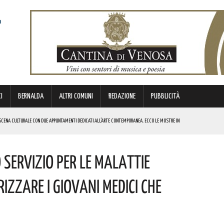
I
BERNALDA
ALTRI COMUNI
REDAZIONE
PUBBLICITÀ
SCENA CULTURALE CON DUE APPUNTAMENTI DEDICATI ALL’ARTE CONTEMPORANEA. ECCO LE MOSTRE IN
Servizio Per Le Malattie
 BORSA DI STUDIO DEL VALORE DI 800 EURO! COMPLIMENTI
IERI DI MALTA”. ECCO IL PROGRAMMA
zzare I Giovani Medici Che
ICE ALLO SPETTACOLO DI ROSMY, UN EMOZIONANTE VIAGGIO TRA MUSICA E PAROLE. I DETTAGLI
REGOLA: “IL PROBLEMA RIGUARDA L’INTERO TERRITORIO NAZIONALE”! I DETTAGLI