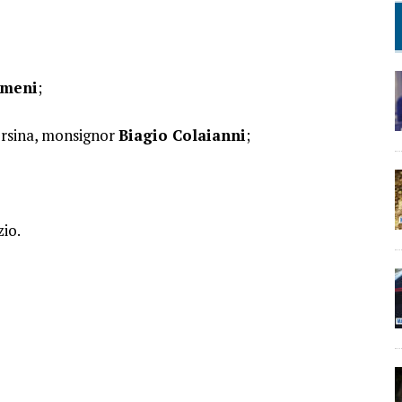
imeni
;
-Irsina, monsignor
Biagio Colaianni
;
zio.