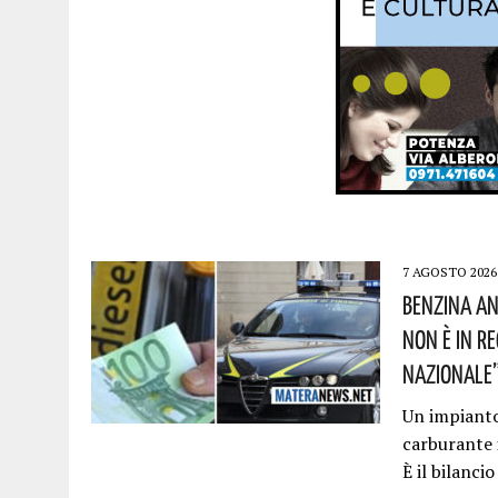
7 AGOSTO 2026
Benzina An
Non È In R
Nazionale”!
Un impianto 
carburante 
È il bilanci