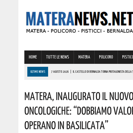
HOME
TUTTE LE NEWS
MATERA
POLICORO
PISTICC
ULTIME NEWS
7 AGOSTO 2026
|
IL CASTELLO DI BERNALDA TORNA PROTAGONISTA DELLA 
PROGRAMMA
Matera, Inaugurato Il Nuovo 
7 AGOSTO 2026
|
A FERRANDINA LORENA, DIPLOMATASI CON IL MASSIMO DEI VOTI, RICEVE UNA
7 AGOSTO 2026
|
A GRASSANO FERVONO I PREPARATIVI PER LA RIEVOCAZIONE STORICA “I CAVAL
Oncologiche: “Dobbiamo Valori
7 AGOSTO 2026
|
BERNALDA: IL SUGGESTIVO SCENARIO DELLE TAVOLE PALATINE FARÀ DA CORN
Operano In Basilicata”
7 AGOSTO 2026
|
BENZINA ANNACQUATA E GASOLIO SPORCO, UN IMPIANTO SU CINQUE NON È IN 