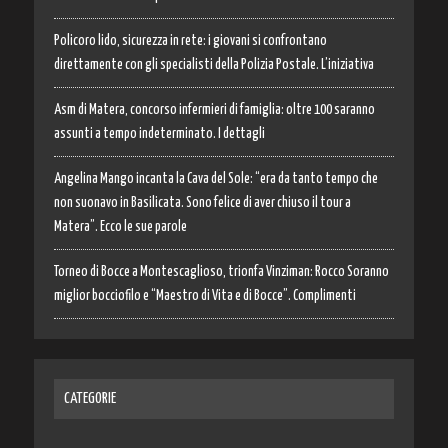
Policoro lido, sicurezza in rete: i giovani si confrontano
direttamente con gli specialisti della Polizia Postale. L’iniziativa
Asm di Matera, concorso infermieri di famiglia: oltre 100 saranno
assunti a tempo indeterminato. I dettagli
Angelina Mango incanta la Cava del Sole: “era da tanto tempo che
non suonavo in Basilicata. Sono felice di aver chiuso il tour a
Matera”. Ecco le sue parole
Torneo di Bocce a Montescaglioso, trionfa Vinziman: Rocco Soranno
miglior bocciofilo e “Maestro di Vita e di Bocce”. Complimenti
CATEGORIE