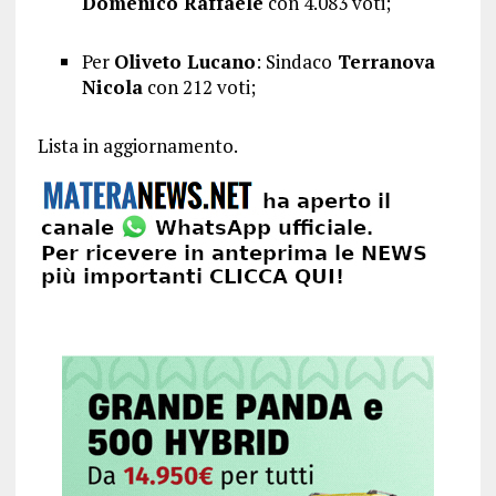
Domenico Raffaele
con 4.083 voti;
Per
Oliveto Lucano
: Sindaco
Terranova
Nicola
con 212 voti;
Lista in aggiornamento.