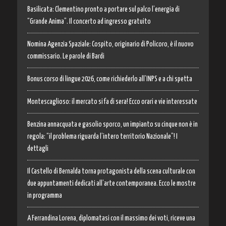
Basilicata: Clementino pronto a portare sul palco l’energia di
“Grande Anima”. Il concerto ad ingresso gratuito
Nomina Agenzia Spaziale: Cospito, originario di Policoro, è il nuovo
commissario. Le parole di Bardi
Bonus corso di lingue 2026, come richiederlo all’INPS e a chi spetta
Montescaglioso: il mercato si fa di sera! Ecco orari e vie interessate
Benzina annacquata e gasolio sporco, un impianto su cinque non è in
regola: “il problema riguarda l’intero territorio Nazionale”! I
dettagli
Il Castello di Bernalda torna protagonista della scena culturale con
due appuntamenti dedicati all’arte contemporanea. Ecco le mostre
in programma
A Ferrandina Lorena, diplomatasi con il massimo dei voti, riceve una